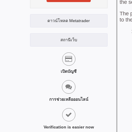
ดาวน์โหลด Metatrader
สถานีเว็บ
เปิดบัญชี
การช่วยเหลือออนไลน์
Verification is easier now