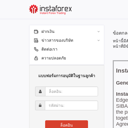
ฝากเงิน
ข้อตกล
ข่าวสารของบริษัท
หน้านี้ม
หน้าที่ม
ติดต่อเรา
ความปลอดภัย
แบบฟอร์มการอนุมัติในฐานลูกค้า
ล็อค
อิน:
รหัส
ผ่าน:
ล็อคอิน