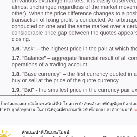
ป็นข้อตกลงแบบอิเล็กทรอนิกส์ที่นำไปสู่การบังคับหลังจากที่บัญชีถูกเปิด 
สำหรับลูกค้าทุกท่าน ในกรณีที่คุณมีคำถามเกี่ยวกับข้อตกลง ส่งคำถามมาที่
s
คำแนะนำที่เป็นประโยชน์