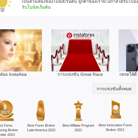
เป็นส่วนหนึ่งของโบนัสเริ่มต้น ลูกค้าของเรามีโอกาสได้รับโบนั
รับโบนัสเริ่มต้น
เทรดให้ดี
Miss InstaAsia
การแข่งขัน Great Race
การแข่งขันทั้งหมด
Most Innovative Forex
st Forex
Best Forex Broker
Best Affiliate Program
Broker 2021
ucing Broker
Latin America 2022
2022
vider 2023