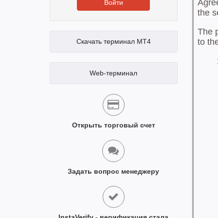
Войти
Скачать терминал MT4
Web-терминал
Открыть торговый счет
Задать вопрос менеджеру
InstaVerify - верификация стала