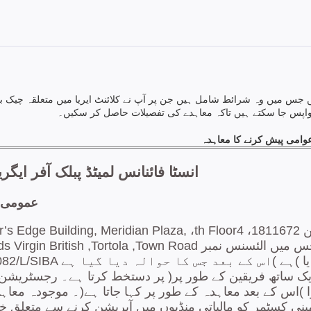
جس میں وہ شرائط شامل ہیں جن پر آپ نے کلائنٹ ایریا میں متعلقہ چیک ب
واپس جا سکتے ہیں تاکہ معاہدے کی تفصیلات حاصل کر سکیں۔
وامی پیش کرنے کا معاہدہ