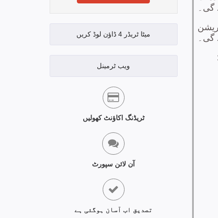
میٹا ٹریڈر 4 ڈاؤن لوڈ کریں
ویب ٹرمینل
ٹریڈنگ اکاؤنٹ کھولیں
آن لائن سپورٹ
تصدیق اب آسان ہوگئی ہے