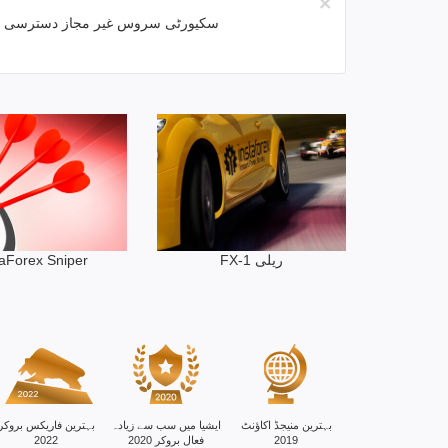
×
IP سکیورٹی سروس غیر مجاز دسترسی 
FX-1 ریلی
taForex Sniper
بہترین منیجڈ اکاؤنٹ
ایشیا میں سب سے زیادہ
بہترین فاریکس بروکر
2019
فعال بروکر 2020
2022