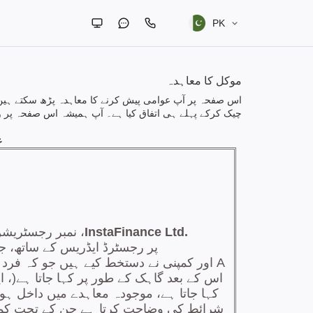
PK
موکل کا معاہدہ
اس صفحہ پر آپ عوامی پیش کرنے کا معاہدہ پڑھ سکتے ہیں 
چیک کرکے پہلے ہی اتفاق کیا ہے۔ آپ ہمیشہ اس صفحہ پر 
ع