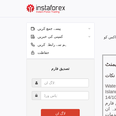
پیسے جمع کریں
کمپنی کی خبریں
اکس کو
ہم سے رابطہ کریں
حفاظت
تصدیق فارم
لاگ
ان:
پاس
ورڈ:
لاگ ان