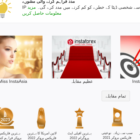
مدد فراہم کرنے والی مشورے
سے شخصی ڈیٹا کے خطرے کو کم کرنے میں مدد کرے گی۔
مزید
معلومات حاصل کریں
Ins
عظیم مقابلہ
Miss InstaAsia
تمام مقابلے
سب سے زیادہ نوعیتی
بہترین افیلی ایٹ
لاتین امریکا کا بہترین
بہترین فاریکس
فاریکس بروکر 2021
پروگرام 2022
فاریکس بروکر 2022
بروکر فراہم کنندہ 