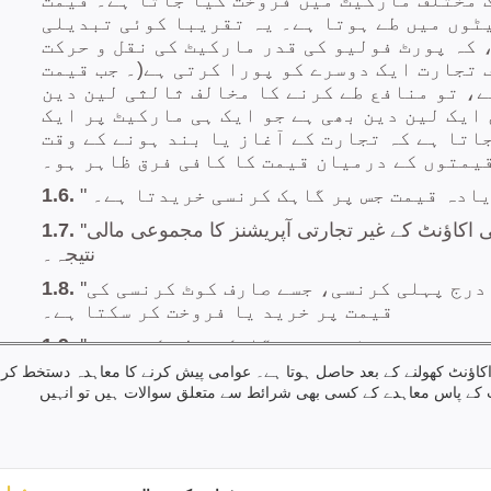
کاؤنٹ کھولنے کے بعد حاصل ہوتا ہے۔ عوامی پیش کرنے کا معاہدہ دستخط کر
پ کے پاس معاہدے کے کسی بھی شرائط سے متعلق سوالات ہیں تو انہیں