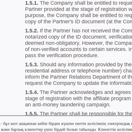
 - бұл шот ашқаннан кейін бірден күшіне енетін келісімнің электрондық
 және барлық клиенттер үшін бірдей болып табылады. Клиенттік келісім