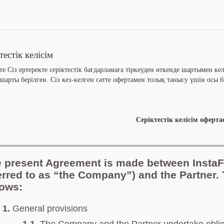
тестік келісім
те Сіз ертеректе серіктестік бағдарламаға тіркеуден өткенде шартымен ке
шарты берілген. Сіз кез-келген сәтте офертамен толық танысу үшін осы б
Серіктестік келісім оферта