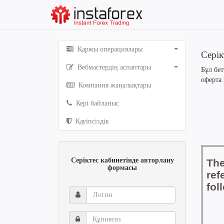
Қаржы операциялары
Серік
Вебмастердің аспаптары
Бұл бет
оферта 
Компания жаңалықтары
Кері байланыс
Қауіпсіздік
Серіктес кабинетінде авторлану
формасы
Логин
Құпиясөз