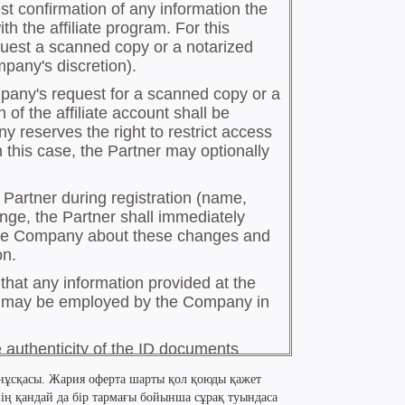
 нұсқасы. Жария оферта шарты қол қоюды қажет
нің қандай да бір тармағы бойынша сұрақ туындаса