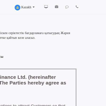
Kazakh
ліскен серіктестік бағдарламаға қатысудың Жария
етке қайтып келе аласыз.
сы