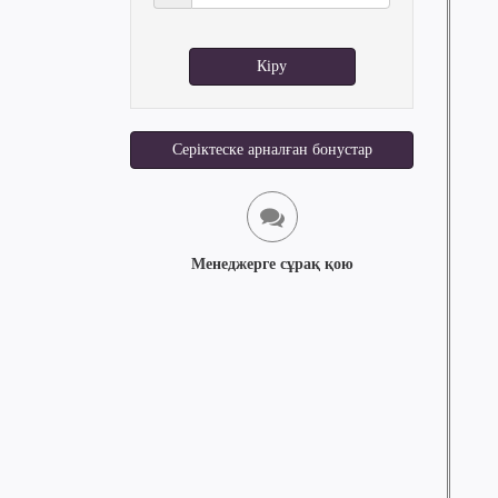
Кіру
Серіктеске арналған бонустар
Менеджерге сұрақ қою