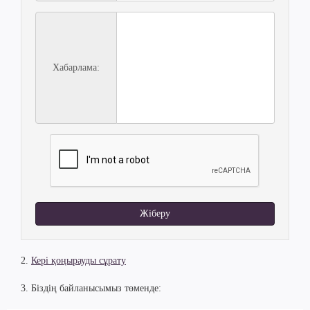
Хабарлама:
Жіберу
2.
Кері қоңырауды сұрату
3. Біздің байланысымыз төменде: