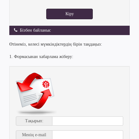
Кіру
Бізбен байланыс
Өтінеміз, келесі мүмкіндіктердің бірін таңдаңыз:
1. Формасынан хабарлама жіберу:
Тақырып:
Менің e-mail