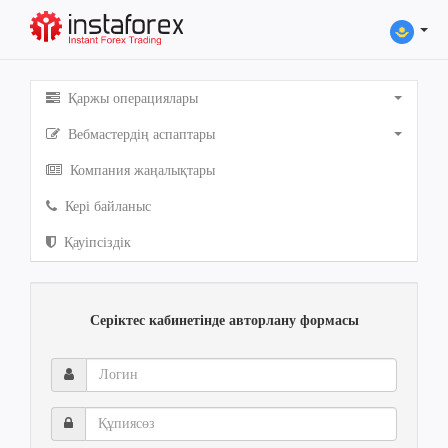
Қаржы операциялары
Вебмастердің аспаптары
Компания жаңалықтары
Кері байланыс
Қауіпсіздік
Серіктес кабинетінде авторлану формасы
Логин
Құпиясөз