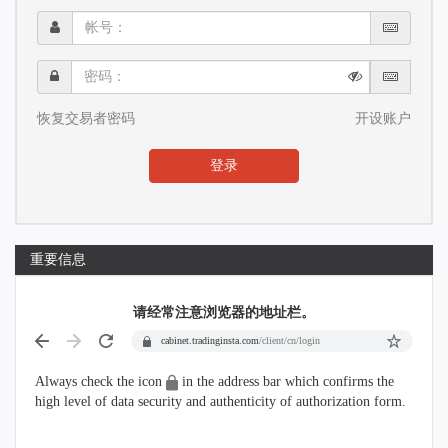
帐
号：
密
码：
恢复交易者密码
开设账户
登录
重要信息
请经常注意浏览器的地址栏。
cabinet.tradinginsta.com
/client/cn/login
Always check the icon
in the address bar which confirms the
high level of data security and authenticity of authorization form.