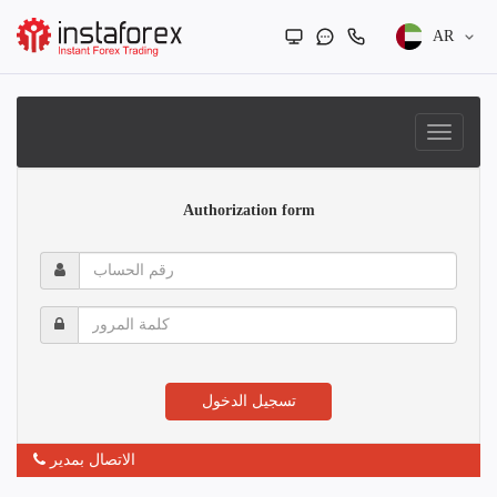
AR
Authorization form
رقم
الحساب
كلمة
المرور
تسجيل الدخول
الاتصال بمدير