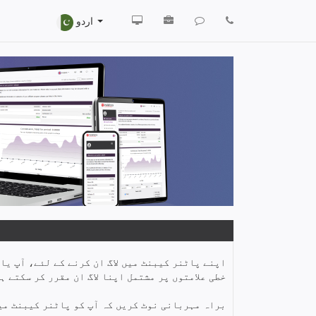
اردو
اپنے پاٹنر کیبنٹ میں لاگ ان کرنے کے لئے، آپ یا
خطی علامتوں پر مشتمل اپنا لاگ ان مقرر کر سکتے ہی
براہ مہربانی نوٹ کریں کہ آپ کو پاٹنر کیبنٹ میں