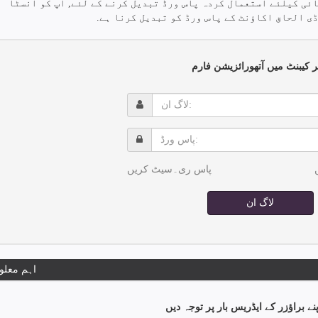
ئی کیلئے استعمال کردہ پاس ورڈ تبدیل کرنے کے لئے, آپ کو انسٹا
ی الحاق اکاؤنٹ کے پاس ورڈ کو تبدیل کرنا ہے.
نر کیبنٹ میں آتھورائزیشن فارم
لاگ
ان:
پاس
ورڈ:
پاس ری۔سیٹ کریں
لاگ ان
اہم معلو