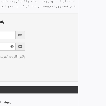
استعمال کرنا چاہیئے. لہذا، پاٹنر کیبنٹ تک رسا
فاریکس سپورٹ سروس سے رابطہ کر کے اپنے یو ایس ڈ
پاٹ
پاٹنر اکاؤنٹ کھولیں
ہمیشہ اپنے براؤزر کے ایڈریس بار پر توجہ دیں.