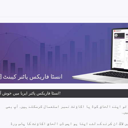
انسٹا فاریکس پاٹنر کیبنٹ
انسٹا فاریکس پاٹنر ایریا میں خوش آمدید!
 تو اپنے الحاق کوڈ یا اکاؤنٹ نمبر استعمال کرسکتے ہیں. آپ بھی
ں.
 لاگ ان کرنے کے لئے اپنا یو ایس ڈی الحاق اکاؤنٹ کا پاس ورڈ