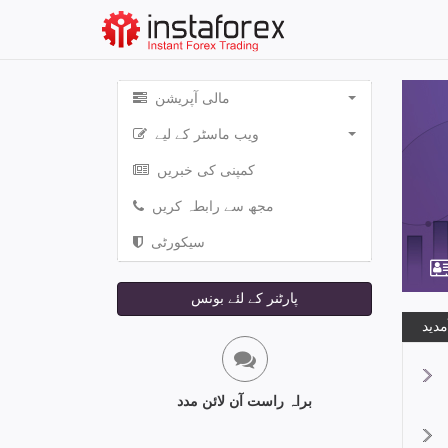
مالی آپریشن
ویب ماسٹر کے لیے
کمپنی کی خبریں
مجھ سے رابطہ کریں
سیکورٹی
پارٹنر کے لئے بونس
براہ راست آن لائن مدد